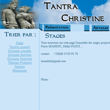
Date
Vous trouverez sur cette page l'ensemble des stages prop
Pierre MAHENC, Didier PAJOT, ...
Tantra ouvert
Groupe couple
contact: +33(0)6 13 05 01 76
Groupe femme
Groupe homme
lorandch@gmail.com
Tibetan Pulsing
Autres
Massage
Photo :