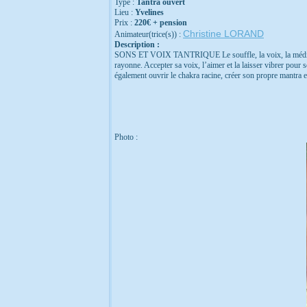
Type :
Tantra ouvert
Lieu :
Yvelines
Prix :
220€ + pension
Christine LORAND
Animateur(trice(s)) :
Description :
SONS ET VOIX TANTRIQUE Le souffle, la voix, la méditation
rayonne. Accepter sa voix, l’aimer et la laisser vibrer pour s
également ouvrir le chakra racine, créer son propre mantra es
Photo :