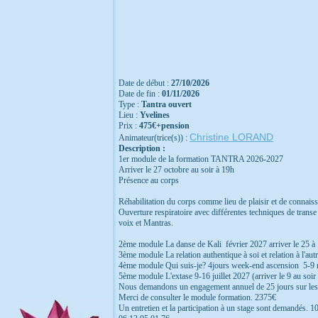
Date de début :
27/10/2026
Date de fin :
01/11/2026
Type :
Tantra ouvert
Lieu :
Yvelines
Prix :
475€+pension
Christine LORAND
Animateur(trice(s)) :
Description :
1er module de la formation TANTRA 2026-2027
Arriver le 27 octobre au soir à 19h
Présence au corps
Réhabilitation du corps comme lieu de plaisir et de connaiss
Ouverture respiratoire avec différentes techniques de transe
voix et Mantras.
2ème module La danse de Kali février 2027 arriver le 25 à
3ème module La relation authentique à soi et relation à l'aut
4ème module Qui suis-je? 4jours week-end ascension 5-9 ma
5ème module L'extase 9-16 juillet 2027 (arriver le 9 au soir
Nous demandons un engagement annuel de 25 jours sur les 
Merci de consulter le module formation. 2375€
Un entretien et la participation à un stage sont demandés.