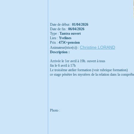
Date de début :
01/04/2026
Date de fin :
06/04/2026
Type :
Tantra ouvert
Lieu :
Yvelines
Prix :
475€+pension
Christine LORAND
Animateur(trice(s)) :
Description :
Arrivée le 1er avril à 19h. ouvert à tous
fin le 6 avril à 17h
Le troisième atelier formation (voir rubrique formation)
ce stage pénètre les mystères de la relation dans la compré
Photo :