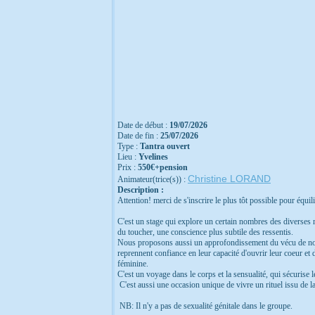
Date de début :
19/07/2026
Date de fin :
25/07/2026
Type :
Tantra ouvert
Lieu :
Yvelines
Prix :
550€+pension
Christine LORAND
Animateur(trice(s)) :
Description :
Attention! merci de s'inscrire le plus tôt possible pour éq
C'est un stage qui explore un certain nombres des diverses m
du toucher, une conscience plus subtile des ressentis.
Nous proposons aussi un approfondissement du vécu de nos rel
reprennent confiance en leur capacité d'ouvrir leur coeur et d
féminine.
C'est un voyage dans le corps et la sensualité, qui sécurise l
C'est aussi une occasion unique de vivre un rituel issu de la 
NB: Il n'y a pas de sexualité génitale dans le groupe.