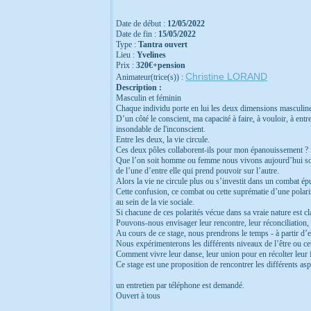
Date de début :
12/05/2022
Date de fin :
15/05/2022
Type :
Tantra ouvert
Lieu :
Yvelines
Prix :
320€+pension
Christine LORAND
Animateur(trice(s)) :
Description :
Masculin et féminin
Chaque individu porte en lui les deux dimensions masculine
D’un côté le conscient, ma capacité à faire, à vouloir, à entrep
insondable de l'inconscient.
Entre les deux, la vie circule.
Ces deux pôles collaborent-ils pour mon épanouissement ? S
Que l’on soit homme ou femme nous vivons aujourd’hui soit u
de l’une d’entre elle qui prend pouvoir sur l’autre.
Alors la vie ne circule plus ou s’investit dans un combat épu
Cette confusion, ce combat ou cette suprématie d’une polar
au sein de la vie sociale.
Si chacune de ces polarités vécue dans sa vraie nature est cla
Pouvons-nous envisager leur rencontre, leur réconciliation, l
Au cours de ce stage, nous prendrons le temps - à partir d’e
Nous expérimenterons les différents niveaux de l’être ou cet
Comment vivre leur danse, leur union pour en récolter leur fru
Ce stage est une proposition de rencontrer les différents as
un entretien par téléphone est demandé.
Ouvert à tous