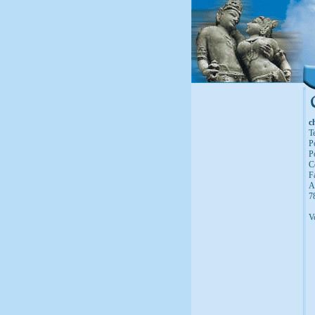
c
T
P
P
C
F
A
7
V