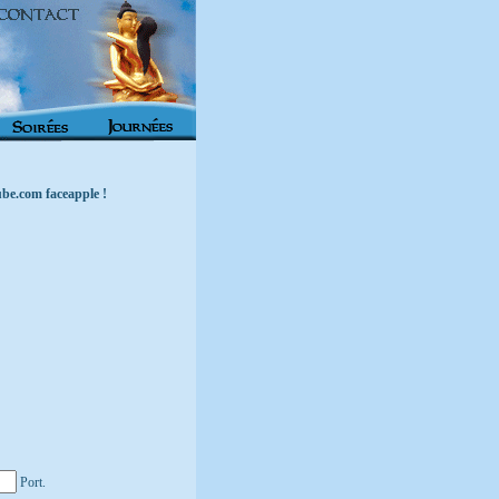
ube.com faceapple !
Port.