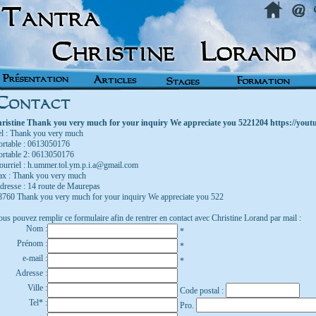
hristine Thank you very much for your inquiry We appreciate you 5221204 https://yout
el : Thank you very much
ortable : 0613050176
ortable 2: 0613050176
ourriel : h.ummer.tol.ym.p.i.a@gmail.com
ax : Thank you very much
dresse : 14 route de Maurepas
8760 Thank you very much for your inquiry We appreciate you 522
ous pouvez remplir ce formulaire afin de rentrer en contact avec Christine Lorand par mail :
Nom :
*
Prénom :
*
e-mail :
*
Adresse :
Ville :
Code postal :
Tel* :
Pro.