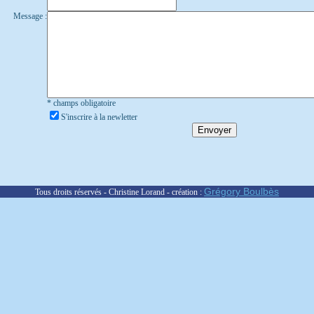
Message :
* champs obligatoire
S'inscrire à la newletter
Grégory Boulbès
Tous droits réservés - Christine Lorand - création :